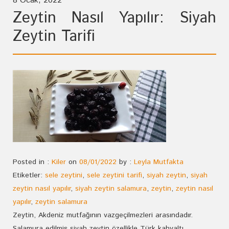
8 Ocak, 2022
Zeytin Nasıl Yapılır: Siyah
Zeytin Tarifi
Posted in :
Kiler
on
08/01/2022
by :
Leyla Mutfakta
Etiketler:
sele zeytini
,
sele zeytini tarifi
,
siyah zeytin
,
siyah
zeytin nasıl yapılır
,
siyah zeytin salamura
,
zeytin
,
zeytin nasıl
yapılır
,
zeytin salamura
Zeytin, Akdeniz mutfağının vazgeçilmezleri arasındadır.
Salamura edilmiş siyah zeytin özellikle Türk kahvaltı