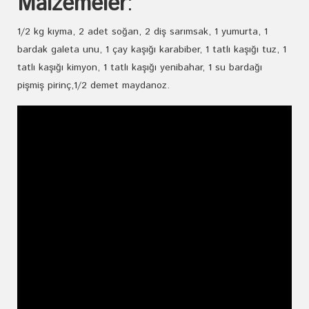
Malzemeler
:
1/2 kg kıyma, 2 adet soğan, 2 diş sarımsak, 1 yumurta, 1
bardak galeta unu, 1 çay kaşığı karabiber, 1 tatlı kaşığı tuz, 1
tatlı kaşığı kimyon, 1 tatlı kaşığı yenibahar, 1 su bardağı
pişmiş pirinç,1/2 demet maydanoz.