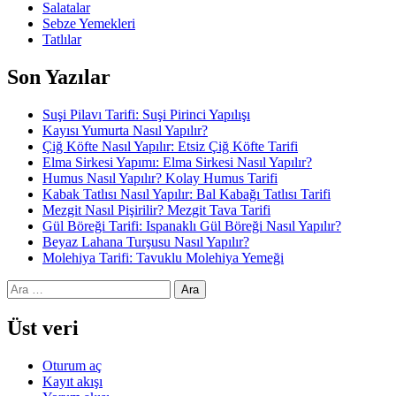
Salatalar
Sebze Yemekleri
Tatlılar
Son Yazılar
Suşi Pilavı Tarifi: Suşi Pirinci Yapılışı
Kayısı Yumurta Nasıl Yapılır?
Çiğ Köfte Nasıl Yapılır: Etsiz Çiğ Köfte Tarifi
Elma Sirkesi Yapımı: Elma Sirkesi Nasıl Yapılır?
Humus Nasıl Yapılır? Kolay Humus Tarifi
Kabak Tatlısı Nasıl Yapılır: Bal Kabağı Tatlısı Tarifi
Mezgit Nasıl Pişirilir? Mezgit Tava Tarifi
Gül Böreği Tarifi: Ispanaklı Gül Böreği Nasıl Yapılır?
Beyaz Lahana Turşusu Nasıl Yapılır?
Molehiya Tarifi: Tavuklu Molehiya Yemeği
Arama:
Üst veri
Oturum aç
Kayıt akışı